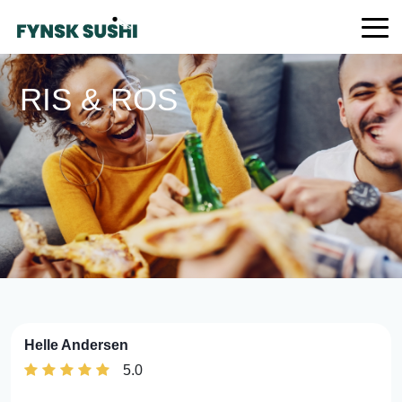
RIS & ROS
Helle Andersen
5.0